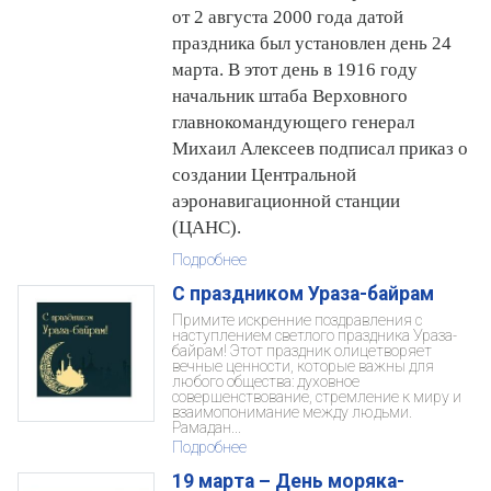
от 2 августа 2000 года датой
праздника был установлен день 24
марта. В этот день в 1916 году
начальник штаба Верховного
главнокомандующего генерал
Михаил Алексеев подписал приказ о
создании Центральной
аэронавигационной станции
(ЦАНС).
Подробнее
С праздником Ураза-байрам
Примите искренние поздравления с
наступлением светлого праздника Ураза-
байрам! Этот праздник олицетворяет
вечные ценности, которые важны для
любого общества: духовное
совершенствование, стремление к миру и
взаимопонимание между людьми.
Рамадан...
Подробнее
19 марта – День моряка-